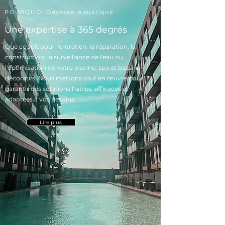
POURQUOI Odyssée Aquatique
Une expertise à 365 degrés
Que ce soit pour l'entretien, la réparation, la
construction, la surveillance de l'eau ou
l'optimisation de votre piscine, spa et bassins
décoratifs. Nous mettons tout en œuvre pour
garantir des solutions fiables, efficaces et
adaptées à vos besoins.
Lire plus